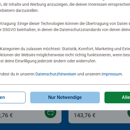
, dir Inhalte und Werbung anzuzeigen, die deinen Interessen entsprechen
nbietern darzustellen.
rtragung: Einige dieser Technologien können die Übertragung von Daten 
 DSGVO beinhalten, in denen die Datenschutzstandards von denen dein
Kategorien du zulassen möchtest: Statistik, Komfort, Marketing und Exte
nktionen der Website möglicherweise nicht richtig funktionieren, wenn b
nst deine Einwilligung jederzeit ändern oder widerrufen.
indest du in unseren
Datenschutzhinweisen
und unserem
Impressum
.
ter Packs
Booster Packs
ney Lorcana TCG: Angriff
Disney Lorcana TCG:
 Ranke! - Booster Display
Booster
 24 Booster Packs
Display_Unbekannte Wil
gen
Nur Notwendige
All
utsch)
(DE)
,76 €
143,76 €