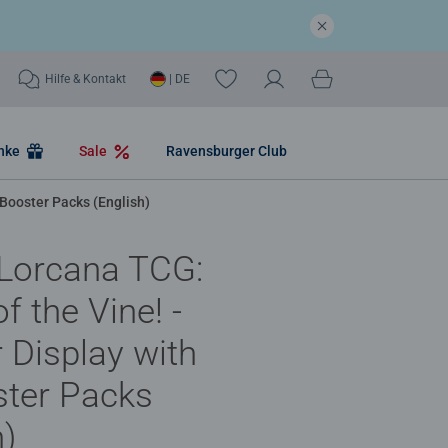
Hilfe & Kontakt
| DE
nke
Sale
Ravensburger Club
 Booster Packs (English)
 Lorcana TCG:
f the Vine! -
 Display with
ster Packs
h)