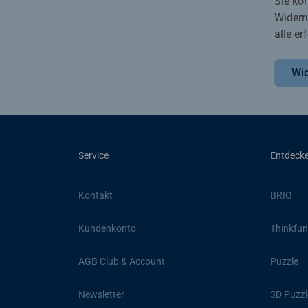
Sie kö
Widerr
alle e
Wid
Service
Entdeck
Kontakt
BRIO
Kundenkonto
Thinkfun
AGB Club & Account
Puzzle
Newsletter
3D Puzzl