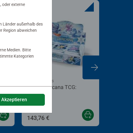
, oder externe
in Länder außerhalb des
er Region abweichen
rne Medien. Bitte
estimmte Kategorien
Booster Packs
Trove Pack
Disney Lorcana TCG:
Disney L
Booster
der Ranke
dnis
Display_Winterzauber (DE)
Luminari
e Akzeptieren
143,76 €
54,99 €