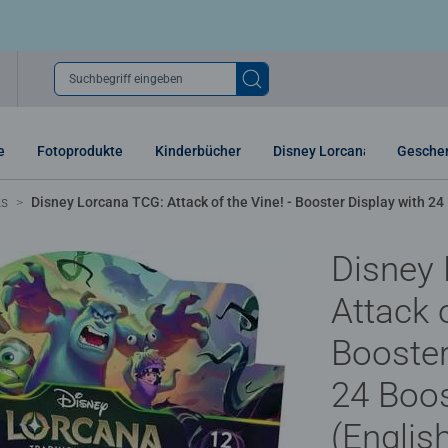
Suchbegriff eingeben
e
Fotoprodukte
Kinderbücher
Disney Lorcana
Gesche
ks
Disney Lorcana TCG: Attack of the Vine! - Booster Display with 24
Disney
Attack o
Booster
24 Boo
(Englis