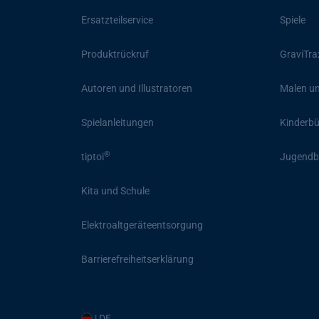
Ersatzteilservice
Spiele
Produktrückruf
GraviTra
Autoren und Illustratoren
Malen un
Spielanleitungen
Kinderb
®
tiptoi
Jugendb
Kita und Schule
Elektroaltgeräteentsorgung
Barrierefreiheitserklärung
| DE