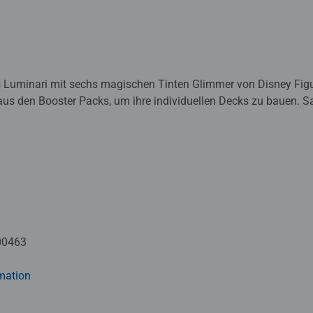
ls Luminari mit sechs magischen Tinten Glimmer von Disney Fi
 aus den Booster Packs, um ihre individuellen Decks zu bauen
ige Karten. Die Booster Packs sind in drei verschiedenen Designs
enspiel von Ravensburger mit einzigartiger Spielmechanik, das 
l und auf neu gestaltete Weise zeigt.
00463
mation