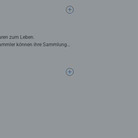
guren zum Leben.
. Sammler können ihre Sammlung
 erhältlich.
beliebte Disney Charaktere in