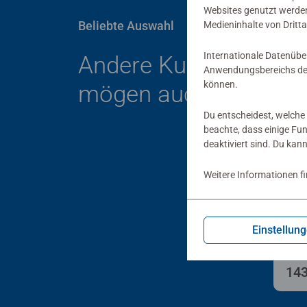
Websites genutzt werden
Beliebte Auswahl
Medieninhalte von Dritta
Internationale Datenübe
Andere Kunden
Anwendungsbereichs der
können.
mögen auch
Du entscheidest, welche 
beachte, dass einige Fu
deaktiviert sind. Du kan
Weitere Informationen f
Boos
Dis
der
mit
Einstellun
(De
143