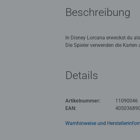
Beschreibung
In Disney Lorcana erweckst du a
Die Spieler verwenden die Karten
mit neuen Karten erweitern.
Ein Booster Pack enthält 12 zufäll
Produktsprache: Englisch
Details
Disney Lorcana ist ein Sammelkart
einer völlig neuen Welt im Origina
Artikelnummer:
11090046
EAN:
40503689
Warnhinweise und Herstellerinfor