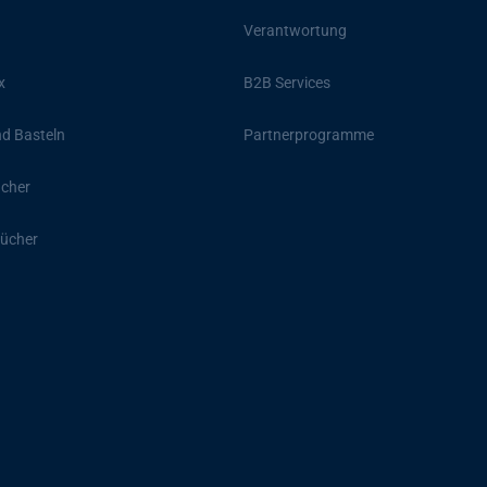
Verantwortung
x
B2B Services
d Basteln
Partnerprogramme
ücher
ücher