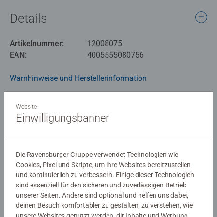
Schnittblumen. Aber auch Kunstblumen oder
Details
Trockenblumen finden darin stilvoll Platz. Das moderne
Design fügt sich harmonisch in verschiedene Wohnstile
Artikelnummer:
12008075
ein und macht es zu einem besonderen Blickfang. Ob als
EAN:
4005555080756
Geschenk oder als dekoratives Highlight - diese 3D Puzzle
Vase verbindet kreatives Gestalten mit praktischer
Warnhinweise und Herstellerinformation
Funktion.
Ähnliche Produkte
Website
Einwilligungsbanner
Noch keine Bewertungen
Die Ravensburger Gruppe verwendet Technologien wie
Cookies, Pixel und Skripte, um ihre Websites bereitzustellen
abgegeben
und kontinuierlich zu verbessern. Einige dieser Technologien
sind essenziell für den sicheren und zuverlässigen Betrieb
0/0
unserer Seiten. Andere sind optional und helfen uns dabei,
deinen Besuch komfortabler zu gestalten, zu verstehen, wie
unsere Websites genutzt werden, dir Inhalte und Werbung