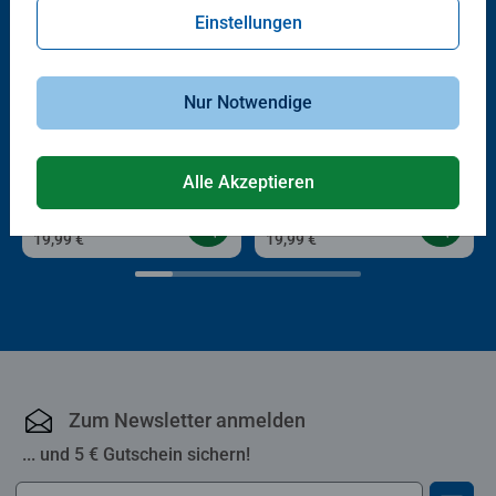
Einstellungen
Nur Notwendige
3D Puzzle Organizer & Co
3D Puzzle Organizer & Co
Vase Gradient Brick-Red
Vase Organic Beige
Alle Akzeptieren
19,99 €
19,99 €
Zum Newsletter anmelden
... und 5 € Gutschein sichern!