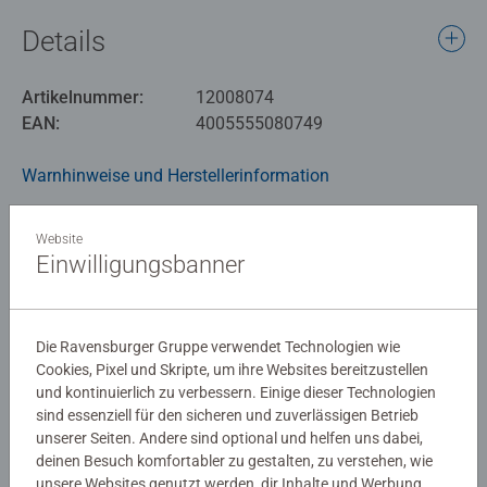
ideal für frische Schnittblumen. Aber auch Kunstblumen
Details
oder Trockenblumen finden darin stilvoll Platz. Das
moderne Design fügt sich harmonisch in verschiedene
Artikelnummer:
12008074
Wohnstile ein und macht es zu einem besonderen
EAN:
4005555080749
Blickfang. Ob als Geschenk oder als dekoratives Highlight
- diese 3D Puzzle Vase verbindet kreatives Gestalten mit
Warnhinweise und Herstellerinformation
praktischer Funktion.
Ähnliche Produkte
Website
Einwilligungsbanner
Noch keine Bewertungen
Die Ravensburger Gruppe verwendet Technologien wie
Cookies, Pixel und Skripte, um ihre Websites bereitzustellen
abgegeben
und kontinuierlich zu verbessern. Einige dieser Technologien
sind essenziell für den sicheren und zuverlässigen Betrieb
0/0
unserer Seiten. Andere sind optional und helfen uns dabei,
deinen Besuch komfortabler zu gestalten, zu verstehen, wie
unsere Websites genutzt werden, dir Inhalte und Werbung