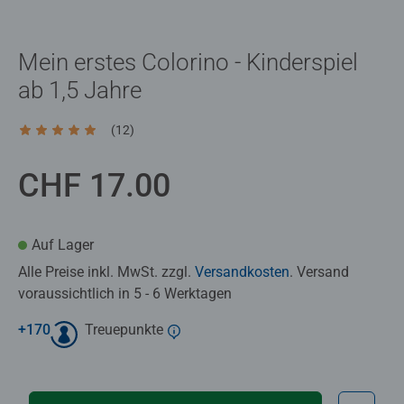
Mein erstes Colorino - Kinderspiel
ab 1,5 Jahre
(12)
Durchschnittliche Bewertung 5.0 von 5 Sternen.
CHF 17.00
Auf Lager
Alle Preise inkl. MwSt. zzgl.
Versandkosten
. Versand
voraussichtlich in 5 - 6 Werktagen
+
170
Treuepunkte