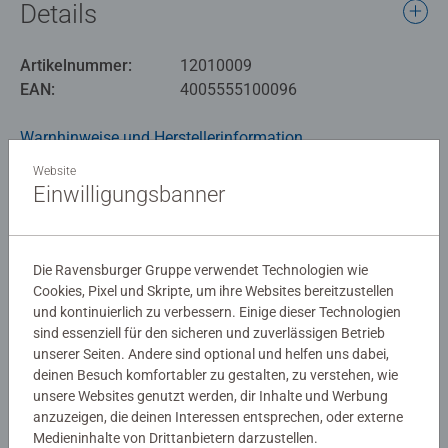
Details
vermitteln die Grundfarben und erweitern den Wortschatz.
Fortgeschrittene legen mehrfarbige Bilder und lernen erste
Artikelnummer:
12010009
Formen und Zeichen kennen. Das Aufstecken der großen,
EAN:
4005555100096
runden Steine macht Kindern immer wieder Spaß und
trainiert ganz nebenbei Feinmotorik und Konzentration.
Warnhinweise und Herstellerinformation
Die ersten drei Lebensjahre eines Kleinkindes sind
Website
unglaublich spannend und voller einzigartiger Momente:
Einwilligungsbanner
Bewertungen (12)
das erste Lächeln, das erste Wort, der erste Schritt. Tag für
Tag entdecken die Kleinen mit allen Sinnen ihre Umwelt
und erlernen neue Fähigkeiten. Colorino unterstützt diese
5.0/5
Durchschnittliche Bewertung 5.0 von 5 Sternen.
Die Ravensburger Gruppe verwendet Technologien wie
Entwicklung Schritt für Schritt und bietet Eltern die nötige
Cookies, Pixel und Skripte, um ihre Websites bereitzustellen
Orientierung, um ihr Kind auf liebevolle Weise zu fördern.
und kontinuierlich zu verbessern. Einige dieser Technologien
sind essenziell für den sicheren und zuverlässigen Betrieb
Unsere hochwertigen Spiele begleiten die Kleinsten in
Bewertungen
unserer Seiten. Andere sind optional und helfen uns dabei,
allen Entwicklungsphasen. Alle Materialen sind in jeder
deinen Besuch komfortabler zu gestalten, zu verstehen, wie
Hinsicht unbedenklich und werden regelmäßig auf
unsere Websites genutzt werden, dir Inhalte und Werbung
Qualität und Sicherheit geprüft.
anzuzeigen, die deinen Interessen entsprechen, oder externe
Medieninhalte von Drittanbietern darzustellen.
Richtlinien für Bewertungen