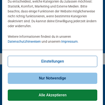
Du entscheidest, welche Kategorien du zulassen möchtest:
Puzzlezubehör
Puzzlezubehör
Statistik, Komfort, Marketing und Externe Medien. Bitte
Puzzle Conserver Permanent
Puzzle-Rahmen, schwarz
beachte, dass einige Funktionen der Website möglicherweise
Durchschnittliche Bewertung 4.4 von 5 Sternen.
nicht richtig funktionieren, wenn bestimmte Kategorien
deaktiviert sind. Du kannst deine Einwilligung jederzeit ändern
oder widerrufen.
CHF 16.00
CHF 46.00
Weitere Informationen findest du in unseren
Datenschutzhinweisen
und unserem
Impressum
.
Einstellungen
Nur Notwendige
Beliebte Auswahl
Andere Kunden mögen auch
Alle Akzeptieren