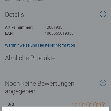
Details
Artikelnummer:
12001933
EAN:
4005555019336
Warnhinweise und Herstellerinformation
Ähnliche Produkte
Noch keine Bewertungen
abgegeben
0/0