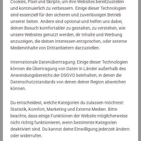
Cookies, Pixel und Skripte, um ihre Websites bereitzustellen
und kontinuierlich zu verbessern. Einige dieser Technologien
Artikelnummer:
46261
sind essenziell für den sicheren und zuverlässigen Betrieb
unserer Seiten. Andere sind optional und helfen uns dabei,
EAN:
9783473462612
deinen Besuch komfortabler zu gestalten, zu verstehen, wie
ISBN:
978-3-473-46261-2
unsere Websites genutzt werden, dir Inhalte und Werbung
anzuzeigen, die deinen Interessen entsprechen, oder externe
Warnhinweise und Herstellerinformation
Medieninhalte von Drittanbietern darzustellen.
Internationale Datenübertragung: Einige dieser Technologien
Noch keine Bewertungen
können die Übertragung von Daten in Länder außerhalb des
Anwendungsbereichs der DSGVO beinhalten, in denen die
abgegeben
Datenschutzstandards von denen deiner Region abweichen
können.
0/0
Du entscheidest, welche Kategorien du zulassen möchtest:
Statistik, Komfort, Marketing und Externe Medien. Bitte
beachte, dass einige Funktionen der Website möglicherweise
Verfasse eine Bewertung
nicht richtig funktionieren, wenn bestimmte Kategorien
deaktiviert sind. Du kannst deine Einwilligung jederzeit ändern
oder widerrufen.
Richtlinien für Bewertungen