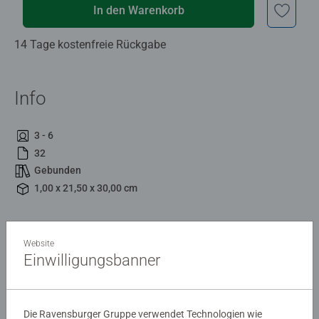
In den Warenkorb
14 Tage kostenfreie Rückgabe
Info
3 - 6
32
Gebunden
1,00 x 21,50 x 30,00 cm
Beschreibung
Website
Einwilligungsbanner
Das erste Kinderbuch von Model und Moderatorin
Rebecca Mir
Die Ravensburger Gruppe verwendet Technologien wie