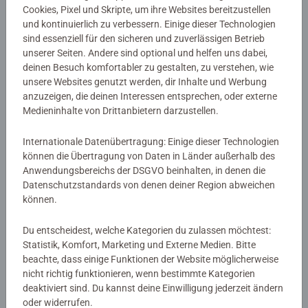
Details
Cookies, Pixel und Skripte, um ihre Websites bereitzustellen
und kontinuierlich zu verbessern. Einige dieser Technologien
sind essenziell für den sicheren und zuverlässigen Betrieb
Artikelnummer:
46471
unserer Seiten. Andere sind optional und helfen uns dabei,
EAN:
9783473464715
deinen Besuch komfortabler zu gestalten, zu verstehen, wie
ISBN:
978-3-473-46471-5
unsere Websites genutzt werden, dir Inhalte und Werbung
anzuzeigen, die deinen Interessen entsprechen, oder externe
Warnhinweise und Herstellerinformation
Medieninhalte von Drittanbietern darzustellen.
Internationale Datenübertragung: Einige dieser Technologien
Bewertungen (2)
können die Übertragung von Daten in Länder außerhalb des
Anwendungsbereichs der DSGVO beinhalten, in denen die
Datenschutzstandards von denen deiner Region abweichen
4.0/5
Durchschnittliche Bewertung 4.0 von 5 Sternen.
können.
Du entscheidest, welche Kategorien du zulassen möchtest:
Statistik, Komfort, Marketing und Externe Medien. Bitte
Bewertungen
beachte, dass einige Funktionen der Website möglicherweise
nicht richtig funktionieren, wenn bestimmte Kategorien
deaktiviert sind. Du kannst deine Einwilligung jederzeit ändern
oder widerrufen.