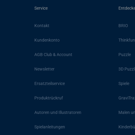
Service
Entdeck
Kontakt
BRIO
Kundenkonto
Thinkfun
AGB Club & Account
Puzzle
Newsletter
3D Puzzl
Ersatzteilservice
Spiele
Produktrückruf
GraviTra
Autoren und Illustratoren
Malen un
Spielanleitungen
Kinderb