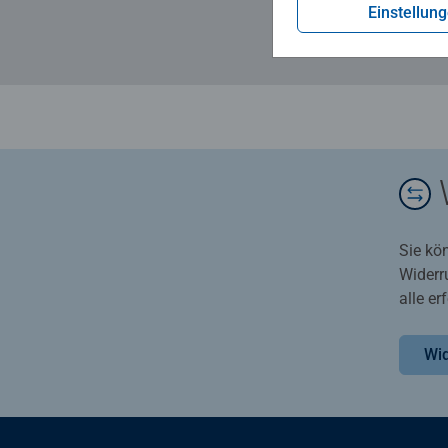
Einstellun
Sie kö
Widerr
alle e
Wid