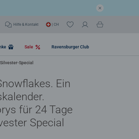
Hilfe & Kontakt
| CH
nke
Sale
Ravensburger Club
Silvester-Special
nowflakes. Ein
kalender.
rys für 24 Tage
lvester Special