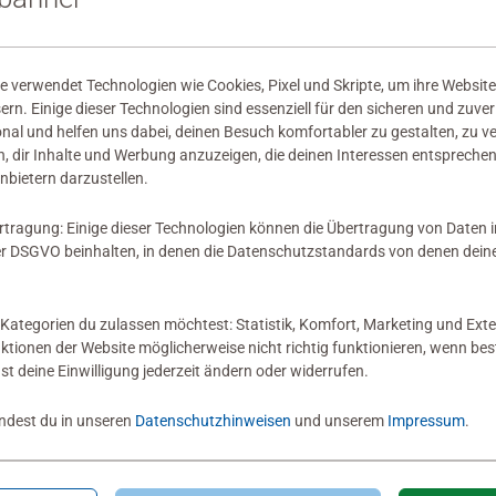
wertungen abgegeben
 verwendet Technologien wie Cookies, Pixel und Skripte, um ihre Website
sern. Einige dieser Technologien sind essenziell für den sicheren und zuve
onal und helfen uns dabei, deinen Besuch komfortabler zu gestalten, zu v
, dir Inhalte und Werbung anzuzeigen, die deinen Interessen entsprechen
nbietern darzustellen.
 Bewertung
rtragung: Einige dieser Technologien können die Übertragung von Daten 
 DSGVO beinhalten, in denen die Datenschutzstandards von denen dein
Kategorien du zulassen möchtest: Statistik, Komfort, Marketing und Exte
nktionen der Website möglicherweise nicht richtig funktionieren, wenn b
nst deine Einwilligung jederzeit ändern oder widerrufen.
indest du in unseren
Datenschutzhinweisen
und unserem
Impressum
.
Zum Newsletter anmelden
 5 € Gutschein sichern!