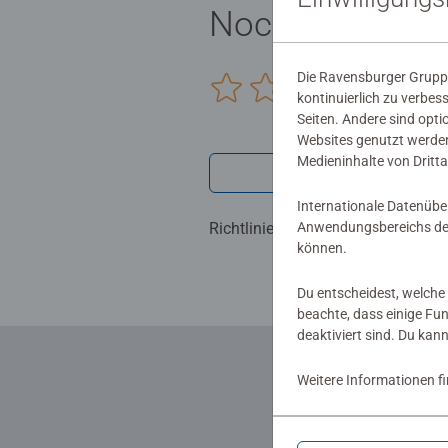
Noch keine Be
Die Ravensburger Gruppe
0/0
kontinuierlich zu verbes
Seiten. Andere sind opti
Websites genutzt werden
Medieninhalte von Dritta
Verfasse eine
Internationale Datenübe
Anwendungsbereichs der
Richtlinien für Bewertungen
können.
Du entscheidest, welche 
beachte, dass einige Fu
deaktiviert sind. Du kan
Weitere Informationen f
... und