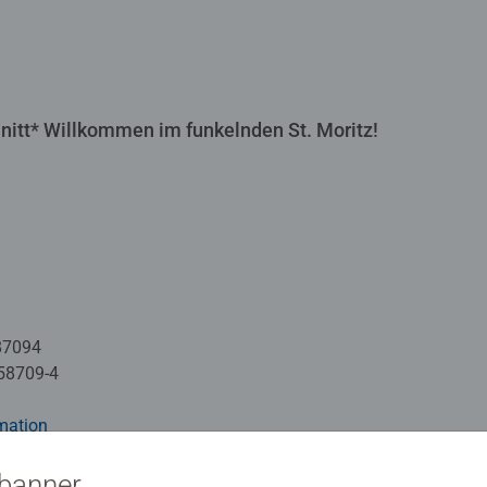
itt* Willkommen im funkelnden St. Moritz!
87094
58709-4
mation
sbanner