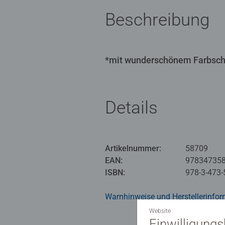
Beschreibung
*mit wunderschönem Farbschn
Details
Artikelnummer:
58709
EAN:
97834735
ISBN:
978-3-473-
Warnhinweise und Herstellerinfor
Website
Einwilligung