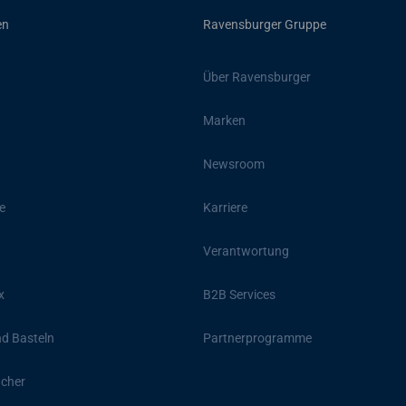
en
Ravensburger Gruppe
Über Ravensburger
Marken
Newsroom
e
Karriere
Verantwortung
x
B2B Services
d Basteln
Partnerprogramme
ücher