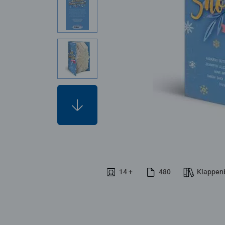
14 +
480
Klappen