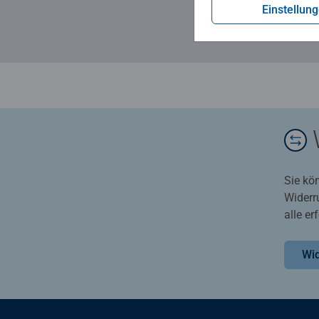
Einstellun
Sie kö
Widerr
alle e
Wid