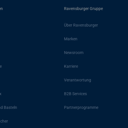
en
Ravensburger Gruppe
Über Ravensburger
Marken
Newsroom
e
Karriere
Verantwortung
x
B2B Services
d Basteln
Partnerprogramme
ücher