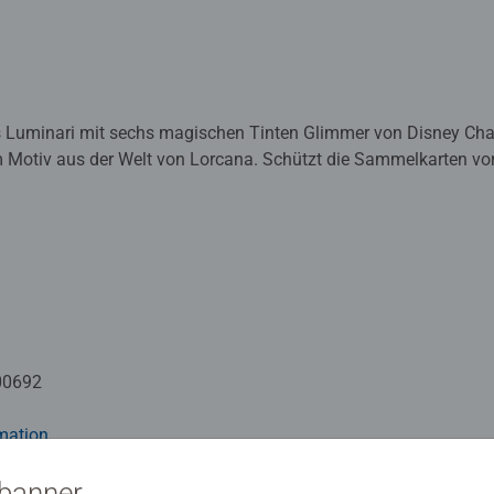
ls Luminari mit sechs magischen Tinten Glimmer von Disney Ch
 Motiv aus der Welt von Lorcana. Schützt die Sammelkarten vo
 die Matte auch als Schreibtischunterlage oder Mauspad verwend
enspiel von Ravensburger mit einzigartiger Spielmechanik, das 
l und auf neu gestaltete Weise zeigt.
00692
mation
sbanner