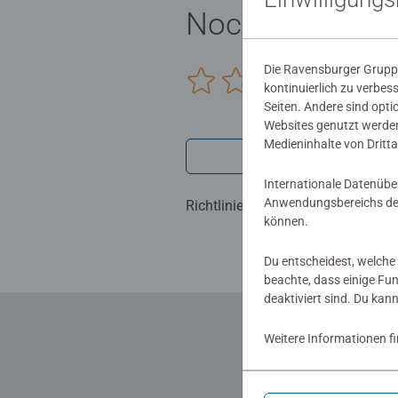
Noch keine Be
Die Ravensburger Gruppe
0/0
kontinuierlich zu verbes
Seiten. Andere sind opti
Websites genutzt werden
Medieninhalte von Dritta
Verfasse eine
Internationale Datenübe
Anwendungsbereichs der
Richtlinien für Bewertungen
können.
Du entscheidest, welche 
beachte, dass einige Fu
deaktiviert sind. Du kan
Weitere Informationen f
... und