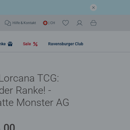
Hilfe & Kontakt
| CH
nke
Sale
Ravensburger Club
 Lorcana TCG:
 der Ranke! -
atte Monster AG
.00