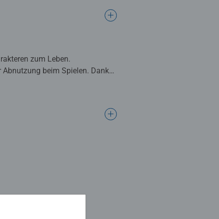
arakteren zum Leben.
r Abnutzung beim Spielen. Dank
et werden.
beliebte Disney Charaktere in