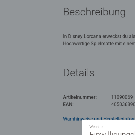
Beschreibung
In Disney Lorcana erweckst du a
Hochwertige Spielmatte mit einem
der rutschfesten Unterseite kann
Disney Lorcana ist ein Sammelkart
Details
einer völlig neuen Welt im Origina
Artikelnummer:
11090069
EAN:
40503689
Warnhinweise und Herstellerinfor
Website
Einwilligung