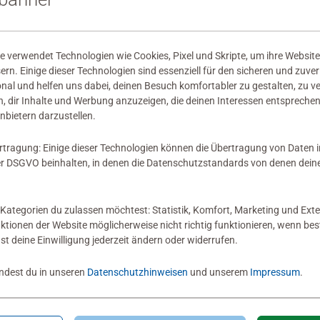
wertungen abgegeben
 verwendet Technologien wie Cookies, Pixel und Skripte, um ihre Website
sern. Einige dieser Technologien sind essenziell für den sicheren und zuve
onal und helfen uns dabei, deinen Besuch komfortabler zu gestalten, zu v
, dir Inhalte und Werbung anzuzeigen, die deinen Interessen entsprechen
nbietern darzustellen.
 Bewertung
rtragung: Einige dieser Technologien können die Übertragung von Daten 
 DSGVO beinhalten, in denen die Datenschutzstandards von denen dein
Kategorien du zulassen möchtest: Statistik, Komfort, Marketing und Exte
nktionen der Website möglicherweise nicht richtig funktionieren, wenn b
nst deine Einwilligung jederzeit ändern oder widerrufen.
indest du in unseren
Datenschutzhinweisen
und unserem
Impressum
.
Zum Newsletter anmelden
 5 € Gutschein sichern!