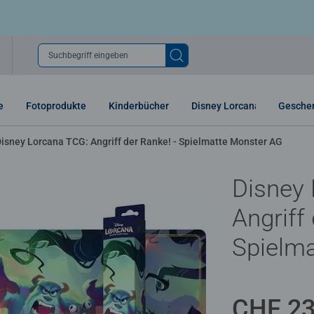
Suchbegriff eingeben
e
Fotoprodukte
Kinderbücher
Disney Lorcana
Gesche
isney Lorcana TCG: Angriff der Ranke! - Spielmatte Monster AG
Disney
Angriff
Spielm
CHF 23