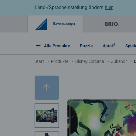
Land-/Spracheinstellung ändern
hier
Ravensburger
®
Alle Produkte
Puzzle
tiptoi
Spiel
Start
Produkte
Disney Lorcana
Zubehör
D