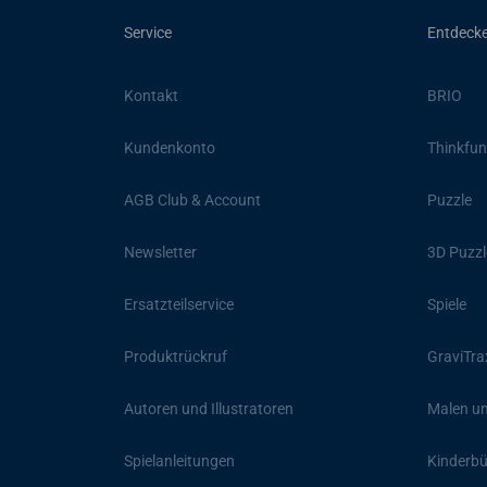
Service
Entdeck
Kontakt
BRIO
Kundenkonto
Thinkfun
AGB Club & Account
Puzzle
Newsletter
3D Puzzl
Ersatzteilservice
Spiele
Produktrückruf
GraviTra
Autoren und Illustratoren
Malen un
Spielanleitungen
Kinderb