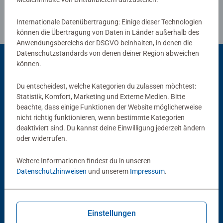
Internationale Datenübertragung: Einige dieser Technologien
können die Übertragung von Daten in Länder außerhalb des
Anwendungsbereichs der DSGVO beinhalten, in denen die
Datenschutzstandards von denen deiner Region abweichen
können.
Beliebte Auswahl
Du entscheidest, welche Kategorien du zulassen möchtest:
Statistik, Komfort, Marketing und Externe Medien. Bitte
Andere Kunden mögen auch
beachte, dass einige Funktionen der Website möglicherweise
nicht richtig funktionieren, wenn bestimmte Kategorien
deaktiviert sind. Du kannst deine Einwilligung jederzeit ändern
oder widerrufen.
Weitere Informationen findest du in unseren
Datenschutzhinweisen
und unserem
Impressum
.
Starter Decks
Booster Packs
Disney Lorcana TCG: Zwei-
Disney Lorcana TCG: Booster
Einstellungen
Spieler-Starterdeck - Unbekannte
Display_Winterzauber (DE)