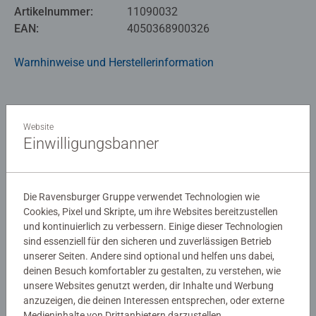
Artikelnummer:
11090032
Produktsprache: Englisch
EAN:
4050368900326
Warnhinweise und Herstellerinformation
Disney Lorcana ist ein Sammelkartenspiel von
Ravensburger mit einzigartiger Spielmechanik, das
beliebte Disney Charaktere in einer völlig neuen Welt im
Noch keine Bewertungen
Original und auf neu gestaltete Weise zeigt.
Website
abgegeben
Einwilligungsbanner
0/0
Die Ravensburger Gruppe verwendet Technologien wie
Cookies, Pixel und Skripte, um ihre Websites bereitzustellen
und kontinuierlich zu verbessern. Einige dieser Technologien
Verfasse eine Bewertung
sind essenziell für den sicheren und zuverlässigen Betrieb
unserer Seiten. Andere sind optional und helfen uns dabei,
deinen Besuch komfortabler zu gestalten, zu verstehen, wie
Richtlinien für Bewertungen
unsere Websites genutzt werden, dir Inhalte und Werbung
anzuzeigen, die deinen Interessen entsprechen, oder externe
Medieninhalte von Drittanbietern darzustellen.