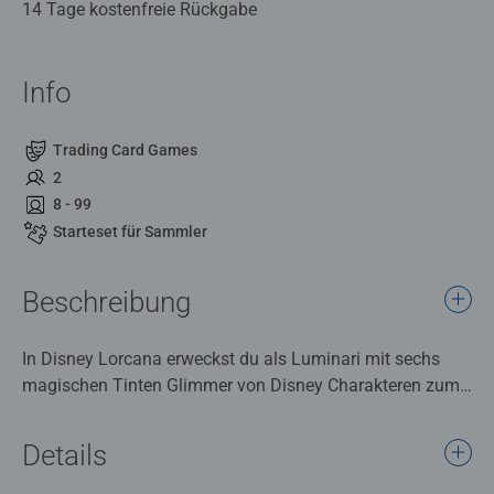
14 Tage kostenfreie Rückgabe
Info
Trading Card Games
2
8 - 99
Starteset für Sammler
Beschreibung
In Disney Lorcana erweckst du als Luminari mit sechs
magischen Tinten Glimmer von Disney Charakteren zum
Leben. Das ideale Geschenk für alle Spieler und Sammler.
Das Starterset für Sammler enthält neben zusätzlichen
Details
Booster Packs weitere exklusive Inhalte um eine eigene
Sammlung anzufangen, oder zu erweitern.