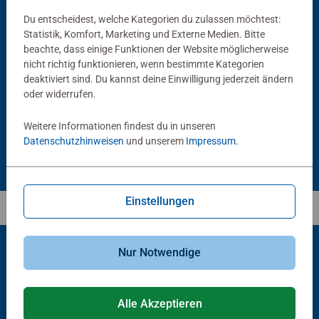
Du entscheidest, welche Kategorien du zulassen möchtest:
Statistik, Komfort, Marketing und Externe Medien. Bitte
Puzzlezubehör
Puzzlezubehör
beachte, dass einige Funktionen der Website möglicherweise
Puzzle Conserver Permanent
Puzzle-Rahmen, schwarz
nicht richtig funktionieren, wenn bestimmte Kategorien
Durchschnittliche Bewertung 4.4 von 5 Sternen.
deaktiviert sind. Du kannst deine Einwilligung jederzeit ändern
oder widerrufen.
CHF 16.00
CHF 46.00
Weitere Informationen findest du in unseren
Datenschutzhinweisen
und unserem
Impressum
.
Einstellungen
Nur Notwendige
Beliebte Auswahl
Alle Akzeptieren
Andere Kunden mögen auch