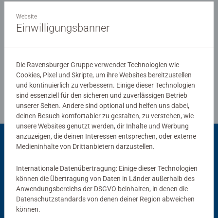
0/0
unvergessliches Puzzleerlebnis. Vom Anfänger bis zum
Website
Profi: Hier findet jeder Puzzleliebhaber das perfekte
Einwilligungsbanner
Puzzle!
Verfasse eine Bewertung
Die Ravensburger Gruppe verwendet Technologien wie
Cookies, Pixel und Skripte, um ihre Websites bereitzustellen
Richtlinien für Bewertungen
und kontinuierlich zu verbessern. Einige dieser Technologien
sind essenziell für den sicheren und zuverlässigen Betrieb
unserer Seiten. Andere sind optional und helfen uns dabei,
deinen Besuch komfortabler zu gestalten, zu verstehen, wie
unsere Websites genutzt werden, dir Inhalte und Werbung
anzuzeigen, die deinen Interessen entsprechen, oder externe
Medieninhalte von Drittanbietern darzustellen.
Passend dazu
Internationale Datenübertragung: Einige dieser Technologien
können die Übertragung von Daten in Länder außerhalb des
Anwendungsbereichs der DSGVO beinhalten, in denen die
Datenschutzstandards von denen deiner Region abweichen
können.