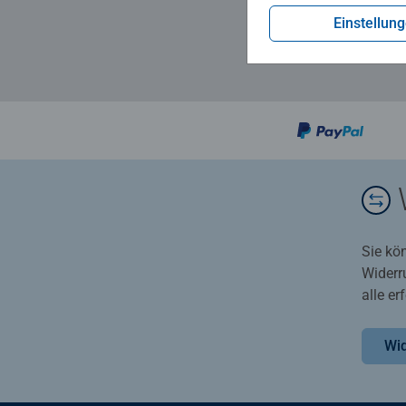
Einstellun
Sie kö
Widerr
alle e
Wid