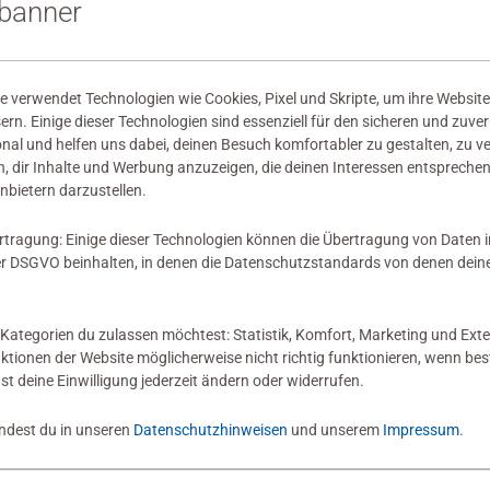
sbanner
wertungen abgegeben
 verwendet Technologien wie Cookies, Pixel und Skripte, um ihre Website
sern. Einige dieser Technologien sind essenziell für den sicheren und zuve
onal und helfen uns dabei, deinen Besuch komfortabler zu gestalten, zu v
, dir Inhalte und Werbung anzuzeigen, die deinen Interessen entsprechen
nbietern darzustellen.
 Bewertung
rtragung: Einige dieser Technologien können die Übertragung von Daten 
 DSGVO beinhalten, in denen die Datenschutzstandards von denen dein
Kategorien du zulassen möchtest: Statistik, Komfort, Marketing und Exte
nktionen der Website möglicherweise nicht richtig funktionieren, wenn b
nst deine Einwilligung jederzeit ändern oder widerrufen.
indest du in unseren
Datenschutzhinweisen
und unserem
Impressum
.
Zum Newsletter anmelden
 5 € Gutschein sichern!