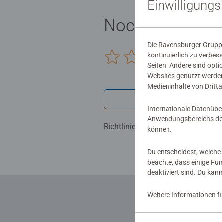
Einwilligung
Noch keine Be
Die Ravensburger Gruppe
kontinuierlich zu verbes
0/0
Seiten. Andere sind opti
Websites genutzt werden
Medieninhalte von Dritta
Verfasse eine
Internationale Datenübe
Anwendungsbereichs der
Richtlinien für Bewertungen
können.
Du entscheidest, welche 
beachte, dass einige Fu
deaktiviert sind. Du kan
Weitere Informationen f
... und