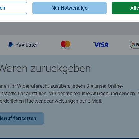
gen
Nur Notwendige
All
Waren zurückgeben
nnen Ihr Widerrufsrecht ausüben, indem Sie unser Online-
ufsformular ausfüllen. Wir bearbeiten Ihre Anfrage und senden 
rforderlichen Rücksendeanweisungen per E-Mail.
erruf fortsetzen