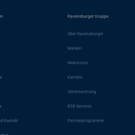
en
Ravensburger Gruppe
Über Ravensburger
Marken
Newsroom
e
Karriere
Verantwortung
x
B2B Services
d Basteln
Partnerprogramme