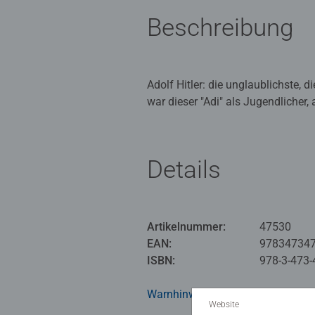
Beschreibung
Adolf Hitler: die unglaublichste, 
war dieser "Adi" als Jugendlicher
Details
Artikelnummer:
47530
EAN:
97834734
ISBN:
978-3-473-
Warnhinweise und Herstellerinfor
Website