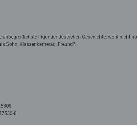
die unbegreiflichste Figur der deutschen Geschichte, wohl nicht n
, als Sohn, Klassenkamerad, Freund?
75308
47530-8
mation