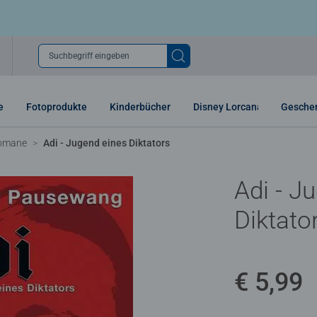
Suchbegriff eingeben
e
Fotoprodukte
Kinderbücher
Disney Lorcana
Gesche
Romane
Adi - Jugend eines Diktators
Adi - J
Diktato
€ 5,99