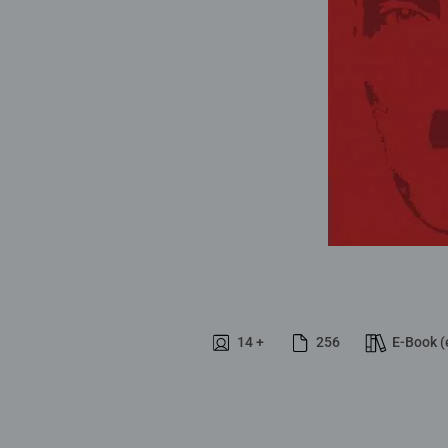
14 +
256
E-Book (