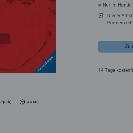
Nur im Handel 
Dieser Artik
Partnern erhä
Zu 
14 Tage kostenf
e-pub)
x x cm