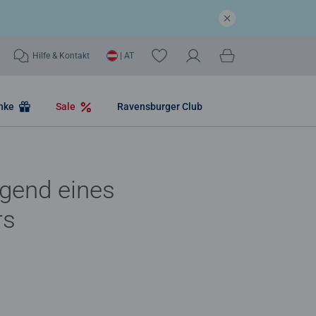
Hilfe & Kontakt
| AT
nke
Sale
Ravensburger Club
ugend eines
rs