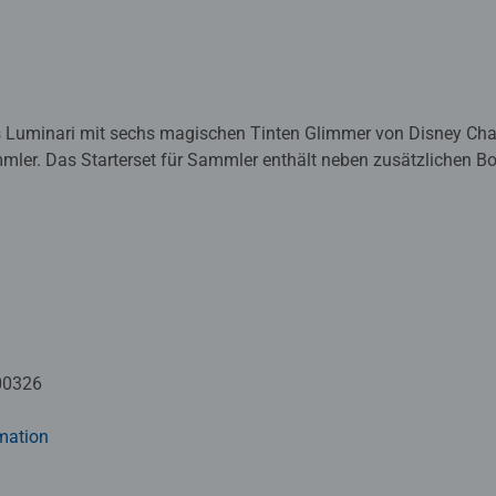
s Luminari mit sechs magischen Tinten Glimmer von Disney Cha
mler. Das Starterset für Sammler enthält neben zusätzlichen Bo
anzufangen, oder zu erweitern. Produktsprache: Englisch
enspiel von Ravensburger mit einzigartiger Spielmechanik, das 
l und auf neu gestaltete Weise zeigt.
00326
mation