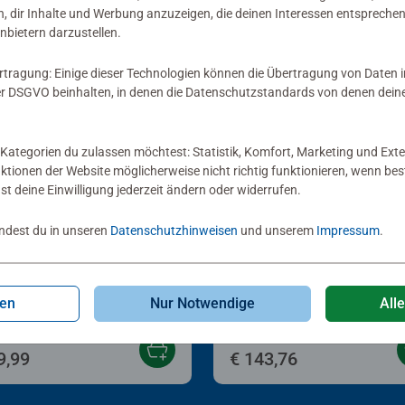
, dir Inhalte und Werbung anzuzeigen, die deinen Interessen entsprechen
nbietern darzustellen.
rtragung: Einige dieser Technologien können die Übertragung von Daten 
 DSGVO beinhalten, in denen die Datenschutzstandards von denen dein
Kategorien du zulassen möchtest: Statistik, Komfort, Marketing und Exte
nktionen der Website möglicherweise nicht richtig funktionieren, wenn b
nst deine Einwilligung jederzeit ändern oder widerrufen.
indest du in unseren
Datenschutzhinweisen
und unserem
Impressum
.
ter Decks
Booster Packs
ney Lorcana TCG: Zwei-
Disney Lorcana TCG:
ler-Starterdeck -
Booster
ekannte Wildnis
Display_Winterzauber (
gen
Nur Notwendige
All
utsch)
9,99
€ 143,76