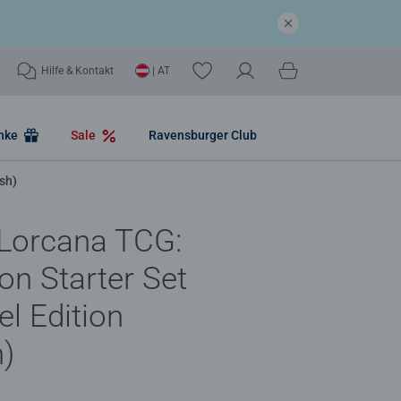
Hilfe & Kontakt
| AT
nke
Sale
Ravensburger Club
sh)
 Lorcana TCG:
ion Starter Set
l Edition
h)