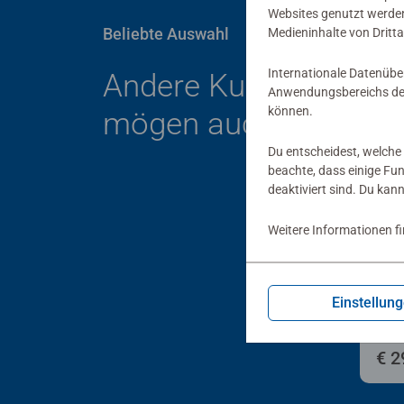
Websites genutzt werden
Beliebte Auswahl
Medieninhalte von Dritta
Internationale Datenübe
Andere Kunden
Anwendungsbereichs der
können.
mögen auch
Du entscheidest, welche 
beachte, dass einige Fu
deaktiviert sind. Du kan
Weitere Informationen f
Star
Dis
Spie
Unb
Einstellun
(De
€ 2