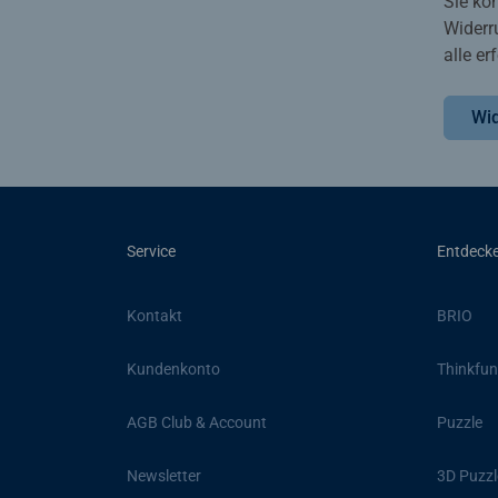
Sie kö
Widerr
alle e
Wid
Service
Entdeck
Kontakt
BRIO
Kundenkonto
Thinkfun
AGB Club & Account
Puzzle
Newsletter
3D Puzzl