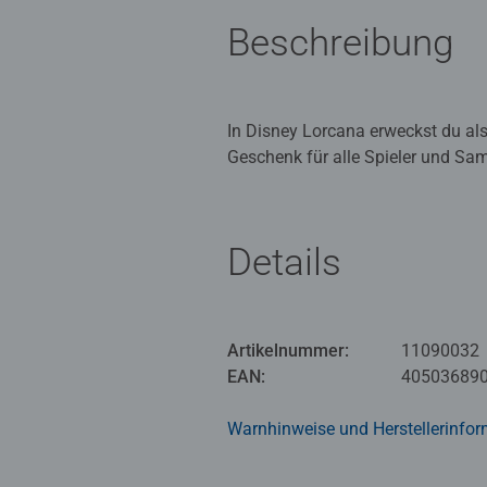
Beschreibung
In Disney Lorcana erweckst du al
Geschenk für alle Spieler und Sam
Inhalte um eine eigene Sammlung 
Details
Disney Lorcana ist ein Sammelkart
einer völlig neuen Welt im Origina
Artikelnummer:
11090032
EAN:
40503689
Warnhinweise und Herstellerinfor