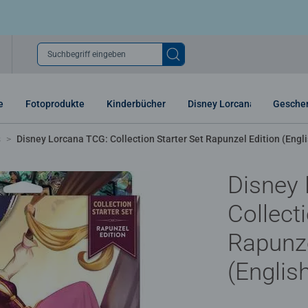
Suchbegriff eingeben
e
Fotoprodukte
Kinderbücher
Disney Lorcana
Gesche
s
Disney Lorcana TCG: Collection Starter Set Rapunzel Edition (Engli
Disney
Collect
Rapunze
(Englis