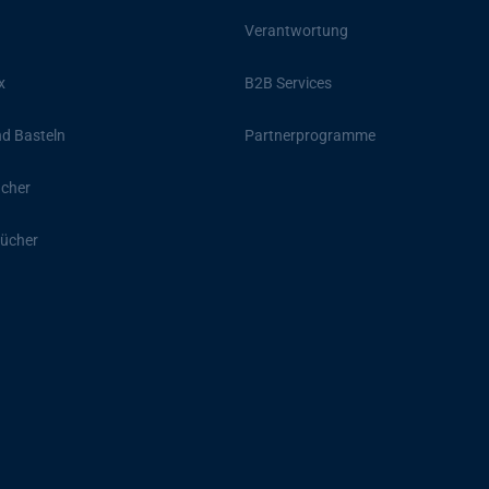
Verantwortung
x
B2B Services
d Basteln
Partnerprogramme
ücher
ücher