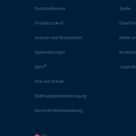
Ersatzteilservice
Spiele
Produktrückruf
GraviTra
Autoren und Illustratoren
Malen un
Spielanleitungen
Kinderb
®
tiptoi
Jugendb
Kita und Schule
Elektroaltgeräteentsorgung
Barrierefreiheitserklärung
| AT